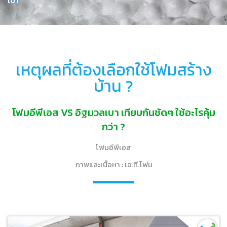
เบา
เหตุผลที่ต้องเลือกใช้โฟมสร้าง
บ้าน ?
โฟมอีพีเอส VS อิฐมวลเบา เทียบกันชัดๆ ใช้อะไรคุ้ม
กว่า ?
โฟมอีพีเอส
ภาพและเนื้อหา : เอ.ที.โฟม