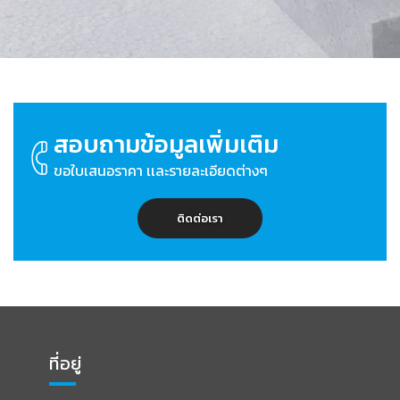
สอบถามข้อมูลเพิ่มเติม
ขอใบเสนอราคา เเละรายละเอียดต่างๆ
ติดต่อเรา
ที่อยู่