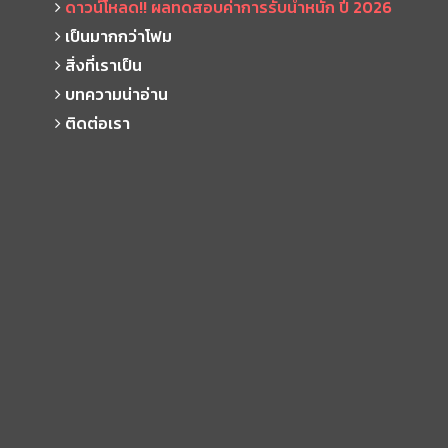
ดาวน์โหลด!! ผลทดสอบค่าการรับน้ำหนัก ปี 2026
เป็นมากกว่าโฟม
สิ่งที่เราเป็น
บทความน่าอ่าน
ติดต่อเรา