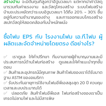
สร้างบ้าน
จะมีต้นทุนที่สูงกว่าอิฐมวลเบา แต่หากนำค่าวัสดุ
มารวมกับค่าแรงงาน และวัสดุโครงสร้าง ระบบโฟมสร้าง
บ้านจะประหยัดกว่าระบบอิฐมวลเบา ได้ถึง 20% - 30% ขึ้น
อยู่กับความชำนาญของช่าง และการออกแบบโครงสร้าง
สเปกวัสดุให้สอดคล้องกับน้ำหนักผนัง
ซื้อโฟม EPS กับ โรงงานโฟม เอ.ที.โฟม ผู้
ผลิตเเละจัดจำหน่ายโดยตรง ดีอย่างไร?
✅ เราดูแล ให้คำปรึกษา ทีมงานขายผู้ชำนาญงานและมี
ประสบการณ์ด้านโฟมก่อสร้าง ดูเเลและให้คำแนะนำทุกขั้น
ตอน
✅ สินค้าและอุปกรณ์มีคุณภาพ สินค้าโฟมของเราได้รับมาต
ฐาน ASTM ของอเมริกา
✅ รับประกันอายุการใช้งานโฟมอีพีเอสสุงสุด 20 ปี ควบคุม
เวลาและงบประมาณได้
✅ ปลอดภัย สินค้าโฟมอีพีเอส โฟมก่อสร้างของเราเป็น
เกรดไม่ลามไฟ และไม่มีสารพิษ