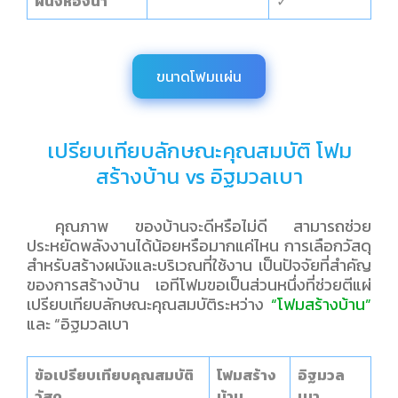
ผนังห้องน้ำ
✓
ขนาดโฟมเเผ่น
เปรียบเทียบลักษณะคุณสมบัติ โฟม
สร้างบ้าน vs อิฐมวลเบา
คุณภาพ ของบ้านจะดีหรือไม่ดี สามารถช่วย
ประหยัดพลังงานได้น้อยหรือมากแค่ไหน การเลือกวัสดุ
สำหรับสร้างผนังและบริเวณที่ใช้งาน เป็นปัจจัยที่สำคัญ
ของการสร้างบ้าน เอทีโฟมขอเป็นส่วนหนึ่งที่ช่วยตีแผ่
เปรียบเทียบลักษณะคุณสมบัติระหว่าง
“โฟมสร้างบ้าน”
และ “อิฐมวลเบา
ข้อเปรียบเทียบคุณสมบัติ
โฟมสร้าง
อิฐมวล
วัสดุ
บ้าน
เบา