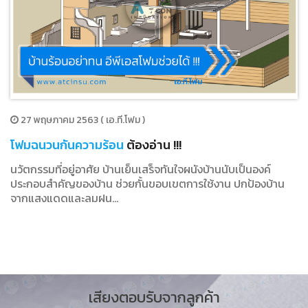
27 พฤษภาคม 2563 ( เอ.ที.โฟม )
โฟมฉนวนกันความร้อน
ต้องอ่าน !!!
นวัตกรรมที่อยู่อาศัย บ้านเย็นเสร็จทันใจผนังบ้านนับเป็นองค์
ประกอบสำคัญของบ้าน ช่วยกั้นขอบเขตการใช้งาน ปกป้องบ้าน
จากแสงแดดและลมฝน...
เสียงตอบรับจากลูกค้า