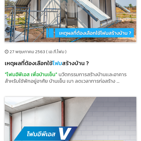
27 พฤษภาคม 2563 ( เอ.ที.โฟม )
เหตุผลที่ต้องเลือกใช้
โฟม
สร้างบ้าน ?
"โฟมอีพีเอส เพื่อบ้านเย็น"
นวัตกรรมการสร้างบ้านเเละอาคาร
สำหรับใช้พักอยู่อาศัย บ้านเย็น เบา ลดเวลาการก่อสร้าง ...