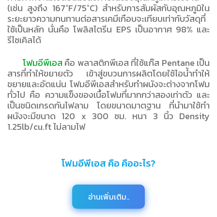
(เช่น สูงถึง 167°F/75°C) สำหรับการสัมผัสกับอุณหภูมิใน
ระยะยาวความทนทานต่อสารเคมีเกือบจะเทียบเท่ากับวัสดุที่
ใช้เป็นหลัก นั่นคือ โพลิสไตรีน EPS เป็นอากาศ 98% และ
รีไซเคิลได้
โฟมอีพีเอส
คือ พลาสติกพีเอส ที่ใช้แก๊ส Pentane เป็น
สารที่ทำให้ขยายตัว เข้าสู่ขบวนการผลิตโดยใช้ไอน้ำทำให้
ขยายและอัดแน่น โฟมอีพีเอสสำหรับทำผนังจะต่างจากโฟม
ทั่วไป คือ ความแข็งของเนื้อโฟมที่มากกว่าสองเท่าตัว และ
เป็นชนิดเกรดกันไฟลาม โดยขนาดมาตฐาน ที่นำมาใช้ทำ
ผนังจะมีขนาด 120 x 300 ซม. หนา 3 นิ้ว Density
1.25lb/cu.ft ไม่ลามไฟ
โฟมอีพีเอส คือ คืออะไร?
อ่านเพิ่มเติม..