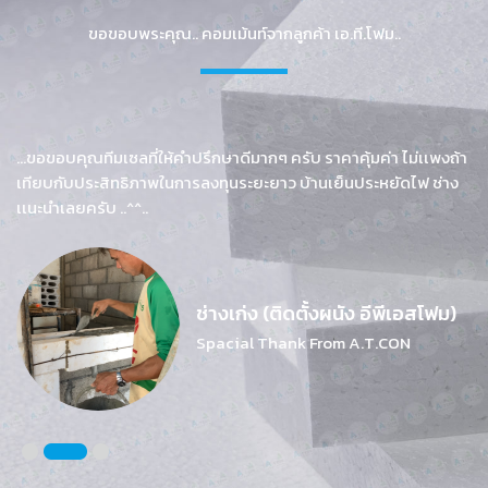
ขอขอบพระคุณ.. คอมเม้นท์จากลูกค้า เอ.ที.โฟม..
...ขอขอบคุณทีมเซลที่ให้คำปรึกษาดีมากๆ ครับ ราคาคุ้มค่า ไม่เเพงถ้า
เทียบกับประสิทธิภาพในการลงทุนระยะยาว บ้านเย็นประหยัดไฟ ช่าง
เเนะนำเลยครับ ..^^..
ช่างเก่ง (ติดตั้งผนัง อีพีเอสโฟม)
Spacial Thank From A.T.CON