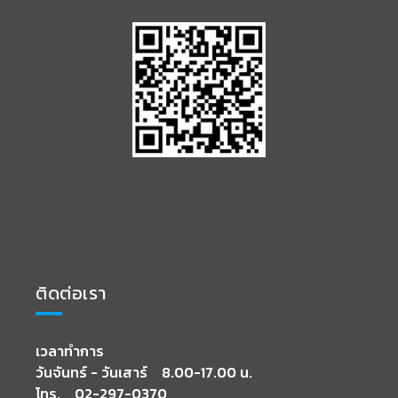
ติดต่อเรา
เวลาทำการ
วันจันทร์ - วันเสาร์ 8.00-17.00 น.
โทร. 02-297-0370