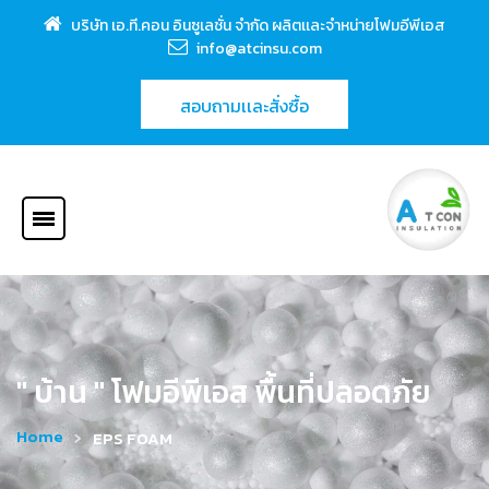
บริษัท เอ.ที.คอน อินซูเลชั่น จำกัด ผลิตเเละจำหน่ายโฟมอีพีเอส
info@atcinsu.com
สอบถามเเละสั่งซื้อ
" บ้าน " โฟมอีพีเอส พื้นที่ปลอดภัย
Home
EPS FOAM