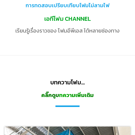
การทดสอบเปรียบเทียบโฟมไม่ลามไฟ
เอทีโฟม CHANNEL
เรียนรู้เรื่องราวของ โฟมอีพีเอส ได้หลายช่องทาง
บทความโฟม...
คลิ๊กดูบทความเพิ่มเติม