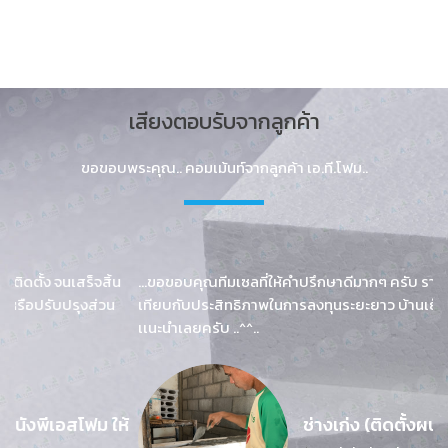
เสียงตอบรับจากลูกค้า
ขอขอบพระคุณ.. คอมเม้นท์จากลูกค้า เอ.ที.โฟม..
...ขอขอบคุณทีมเซลที่ให้คำปรึกษาดีมากๆ ครับ ราคาคุ้มค่า ไม่เเพงถ้า
เทียบกับประสิทธิภาพในการลงทุนระยะยาว บ้านเย็นประหยัดไฟ ช่าง
เเนะนำเลยครับ ..^^..
ช่างเก่ง (ติดตั้งผนัง อีพีเอสโฟม)