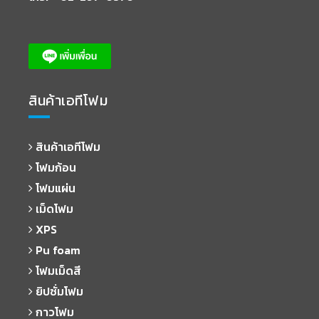
สินค้าเอทีโฟม
สินค้าเอทีโฟม
โฟมก้อน
โฟมแผ่น
เม็ดโฟม
XPS
Pu foam
โฟมเม็ดสี
ยิปซั่มโฟม
กาวโฟม