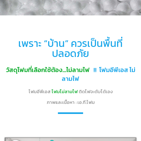
เพราะ “บ้าน” ควรเป็นพื้นที่
ปลอดภัย
วัสดุโฟมที่เลือกใช้ต้อง…ไม่ลามไฟ
!! โฟมอีพีเอส ไม่
ลามไฟ
โฟมอีพีเอส
โฟมไม่ลามไฟ
ติดไฟจะดับได้เอง
ภาพและเนื้อหา : เอ.ที.โฟม