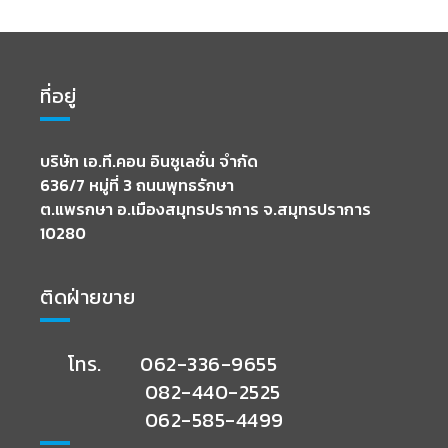
ที่อยู่
บริษัท เอ.ที.คอน อินซูเลชั่น จำกัด
636/7 หมู่ที่ 3 ถนนพุทธรักษา
ต.แพรกษา อ.เมืองสมุทรปราการ จ.สมุทรปราการ
10280
ติดฝ่ายขาย
โทร.
062-336-9655
082-440-2525
062-585-4499