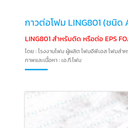
กาวต่อโฟม LING801 (ชนิด A
LING801 สำหรับติด หรือต่อ EPS FOA
โดย : โรงงานโฟม ผู้ผลิต โฟมอีพีเอส โฟมสำ
ภาพและเนื้อหา : เอ.ที.โฟม