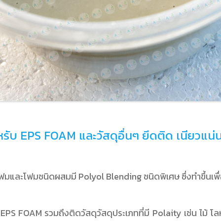
ับ EPS FOAM และวัสดุอื่นๆ ยึดติด เนียวแน่น
ละโฟมชนิดผสมมี Polyol Blending ชนิดพิเศษ ซึ่งทำขึ้นเพื่อ
PS FOAM รวมถึงติดวัสดุวัสดุประเภทที่มี Polaity เช่น ไม้ โล