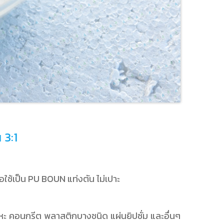
 3:1
ใช้เป็น PU BOUN แท่งตัน ไม่เปาะ
หะ คอนกรีต พลาสติกบางชนิด แผ่นยิปซั่ม และอื่นๆ