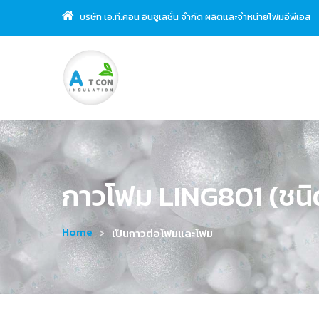
บริษัท เอ.ที.คอน อินซูเลชั่น จำกัด ผลิตเเละจำหน่ายโฟมอีพีเอส
กาวโฟม LING801 (ชนิ
Home
เป็นกาวต่อโฟมและโฟม