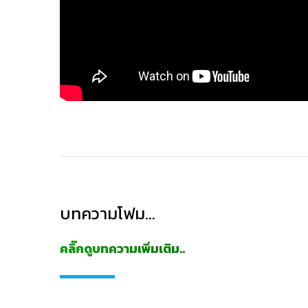
บทความโฟม...
คลิ๊กดูบทความเพิ่มเติม..