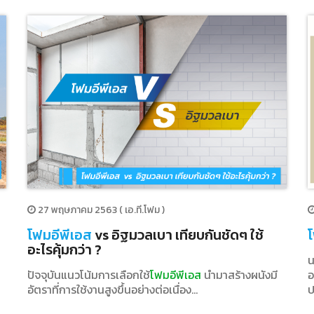
27 พฤษภาคม 2563 ( เอ.ที.โฟม )
โฟมอีพีเอส
vs อิฐมวลเบา เทียบกันชัดๆ ใช้
อะไรคุ้มกว่า ?
น
ปัจจุบันแนวโน้มการเลือกใช้
โฟมอีพีเอส
นำมาสร้างผนังมี
อ
อัตราที่การใช้งานสูงขึ้นอย่างต่อเนื่อง...
ป