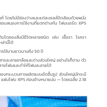
ณฑ์ โดยไม่มีช่องว่างและแต่ละเซลล์ปิดล้อมด้วยผนัง
พื่อตอบสนองการใช้งานที่แตกต่างกัน โฟมบอร์ด XPS
บโตของสิ่งมีชีวิตหลายชนิด เช่น เชื้อรา โรครา
่านี้ได้
การใช้งานยาวนานถึง 50 ปี
สารละลายเกลือและด่างส่วนใหญ่ อย่างไรก็ตาม ตัว
ำลายโฟมและทำให้โฟมละลายได้
องกระบวนการผลิตแบบอัดขึ้นรูป ส่วนใหญ่มักจะมี
 แผ่นโฟม XPS ค่อนข้างหนาแน่น — โดยเฉลี่ย 2.18