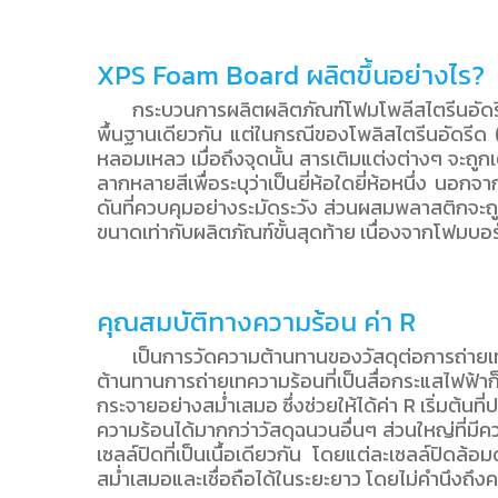
XPS Foam Board ผลิตขึ้นอย่างไร?
กระบวนการผลิตผลิตภัณฑ์โฟมโพลีสไตรีนอัดรี
พื้นฐานเดียวกัน แต่ในกรณีของโพลิสไตรีนอัดรีด (x
หลอมเหลว เมื่อถึงจุดนั้น สารเติมแต่งต่างๆ จะถู
ลากหลายสีเพื่อระบุว่าเป็นยี่ห้อใดยี่ห้อหนึ่ง นอ
ดันที่ควบคุมอย่างระมัดระวัง ส่วนผสมพลาสติกจะถูกบ
ขนาดเท่ากับผลิตภัณฑ์ขั้นสุดท้าย เนื่องจากโฟมบอ
คุณสมบัติทางความร้อน ค่า R
เป็นการวัดความต้านทานของวัสดุต่อการถ่ายเท
ต้านทานการถ่ายเทความร้อนที่เป็นสื่อกระแสไฟฟ้าก็จ
กระจายอย่างสม่ำเสมอ ซึ่งช่วยให้ได้ค่า R เริ่มต
ความร้อนได้มากกว่าวัสดุฉนวนอื่นๆ ส่วนใหญ่ที่มี
เซลล์ปิดที่เป็นเนื้อเดียวกัน โดยแต่ละเซลล์ปิดล้
สม่ำเสมอและเชื่อถือได้ในระยะยาว โดยไม่คำนึงถึ