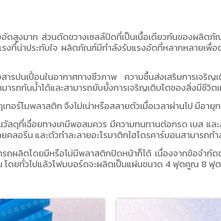
อัดสูงมาก ส่วนตัดขวางเซลล์ปิดที่เป็นเนื้อเดียวกันของผลิตภั
็งแรงที่น่าประทับใจ ผลิตภัณฑ์มีกำลังรับแรงอัดที่หลากหลายเ
สารปนเปื้อนในอากาศทางชีวภาพ ความชื้นส่งเสริมการเจริญเติ
ามารถกันน้ำได้และสามารถยับยั้งการเจริญเติบโตของสิ่งมีชีวิตเหล
ทอร์โมพลาสติก จึงไม่เน่าหรือสลายตัวเมื่อเวลาผ่านไป มีอายุ
นวัสดุที่เฉื่อยทางเคมีพอสมควร มีความทนทานต่อกรด เบส และ
ละลายคลอรีน และตัวทำละลายอะโรมาติกไฮโดรคาร์บอนสามารถท
ลิตโดยมีหรือไม่มีพลาสติกปิดหน้าก็ได้ เนื่องจากข้อจำกัดข
 โดยทั่วไปแล้วโฟมบอร์ดจะผลิตเป็นแผ่นขนาด 4 ฟุตคูณ 8 ฟุต