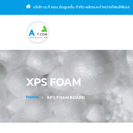
บริษัท เอ.ที.คอน อินซูเลชั่น จำกัด ผลิตเเละจำหน่ายโฟมอีพีเอส
XPS FOAM
Home
XPS FOAM BOARD