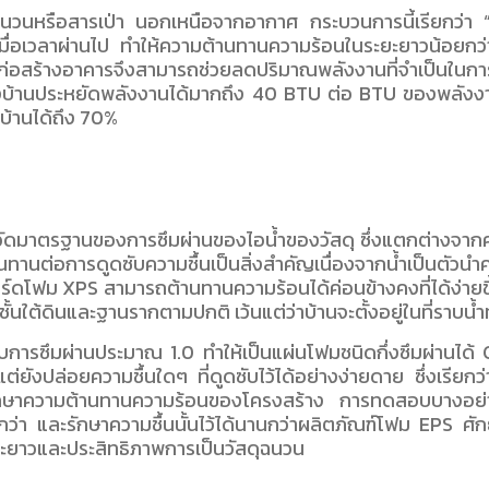
นวนหรือสารเป่า นอกเหนือจากอากาศ กระบวนการนี้เรียกว่า 
วลาผ่านไป ทำให้ความต้านทานความร้อนในระยะยาวน้อยกว่าค่า R
่อสร้างอาคารจึงสามารถช่วยลดปริมาณพลังงานที่จำเป็นในกา
องบ้านประหยัดพลังงานได้มากถึง 40 BTU ต่อ BTU ของพลังงาน
บ้านได้ถึง 70%
ัดมาตรฐานของการซึมผ่านของไอน้ำของวัสดุ ซึ่งแตกต่างจากค่า R ซึ
ทานต่อการดูดซับความชื้นเป็นสิ่งสำคัญเนื่องจากน้ำเป็นตัวนำค
ร์ดโฟม XPS สามารถต้านทานความร้อนได้ค่อนข้างคงที่ได้ง่ายข
้นใต้ดินและฐานรากตามปกติ เว้นแต่ว่าบ้านจะตั้งอยู่ในที่ราบน้ำ
ะดับการซึมผ่านประมาณ 1.0 ทำให้เป็นแผ่นโฟมชนิดกึ่งซึมผ่านได
แต่ยังปล่อยความชื้นใดๆ ที่ดูดซับไว้ได้อย่างง่ายดาย ซึ่งเรี
กษาความต้านทานความร้อนของโครงสร้าง การทดสอบบางอย่าง
ำกว่า และรักษาความชื้นนั้นไว้ได้นานกว่าผลิตภัณฑ์โฟม EPS ศ
ยะยาวและประสิทธิภาพการเป็นวัสดุฉนวน