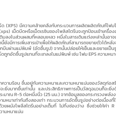
ด (XPS) มีความคล้ายคลึงกับกระบวนการผลิตผลิตภัณฑ์โฟมโพลีส
ps) เม็ดบีดหรือเม็ดเรซินของโพลิสไตรีนจะถูกป้อนเข้าเครื่องอัด
กเติมลงในส่วนผสมที่หลอมเหลว หนึ่งในสารเติมแต่งเหล่านั้นอาจ
กจากนี้ยังมีการเพิ่มสารเป่าเพื่อให้ผลิตภัณฑ์สามารถขยายตัวได้
ีบผ่านแม่พิมพ์ (อัดขึ้นรูป) จากนั้นปล่อยให้เย็นและขยายเป็นรูป
ร์ดถูกอัดขึ้นรูปแทนที่จะเทลงในแม่พิมพ์ เช่น โฟม EPS ความหน
ความร้อน ขึ้นอยู่กับความหนาและความหนาแน่นของวัสดุก่อสร้
ะยิ่งมากขึ้นเท่านั้น และประสิทธิภาพการเป็นวัสดุฉนวนก็จะยิ่ง
้นที่ประมาณ R-5 ต่อหนึ่งนิ้ว (25 มม.) จากข้อมูลของกระทรวงพ
ความหนาเท่ากันถึงสองเท่า กระบวนการอัดขึ้นรูปอย่างต่อเนื่องท
อมด้วยผนังโพลีสไตรีนอย่างเต็มที่ ไม่ทิ้งช่องว่าง ซึ่งช่วยให
งความหนาแน่น