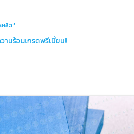
รผลิต *
ามร้อนเกรดพรีเมี่ยม!!