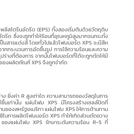
ไตรีนอัดรีด (EPS) ทั้งสองเริ่มต้นด้วยวัตถุดิบ
รีด ซึ่งจะถูกทำให้ร้อนที่อุณหภูมิสูงมากจนกระทั่ง
เป็นสารแต่งสี โดยทั่วไปแล้วโฟมบอร์ด XPS จะมีสีห
หลังจากกระบวนการอัดขึ้นรูป การใช้ความร้อนและความ
ร่างที่ต้องการ จากนั้นโฟมบอร์ดที่ได้จะถูกตัดให้มี
าของผลิตภัณฑ์ XPS จึงถูกจำกัด
าง ยิ่งค่า R สูงเท่าใด ความสามารถของวัสดุในการ
ดีขึ้นเท่านั้น แผ่นโฟม XPS มีโครงสร้างเซลล์ปิดที่
ลังงานของสหรัฐอเมริกา แผ่นโฟม XPS ให้การต้านทาน
ี่ใช้ในการผลิตโฟมบอร์ด XPS ทำให้เกิดส่วนตัดขวาง
้ค่า R ของแผ่นโฟม XPS รักษาระดับความร้อน R-5 ที่