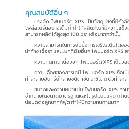
คุณสมบัติอื่น ๆ
แรงอัด โฟมบอร์ด XPS เป็นวัสดุแข็งที่มีกำลัง
โพลีสไตรีนอย่างเต็มที่ ทำให้ผลิตภัณฑ์มีความแข
สามารถผลิตได้สูงสุด 100 psi หรือมากกว่านั้น
ความสามารถในการยับยั้งการเจริญเติบโตของ
น้ำค้าง เชื้อรา และแบคทีเรียอื่นๆ โฟมบอร์ด XPS ส
ความทนทาน เนื่องจากโฟมบอร์ด XPS เป็นวัสดุเ
ความเฉื่อยของสารเคมี โฟมบอร์ด XPS ถือเป็
ทำละลายอินทรีย์หลายชนิด เช่น อะซิโตน ตัวทำ
ขนาดและความหนาแน่น โฟมบอร์ด XPS สามารถผ
จำหน่ายในขนาดมาตรฐานและในรูปแบบแผ่น เท่านั้น
ปอนด์ต่อลูกบาศก์ฟุต ทำให้มีความทนทานมาก