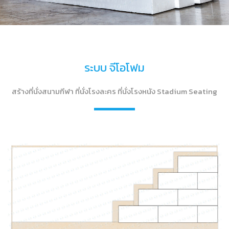
ระบบ จีโอโฟม
สร้างที่นั่งสนามกีฬา ที่นั่งโรงละคร ที่นั่งโรงหนัง Stadium Seating