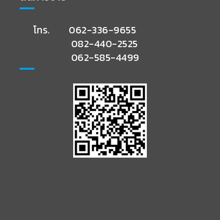
โทร.
062-336-9655
082-440-2525
062-585-4499