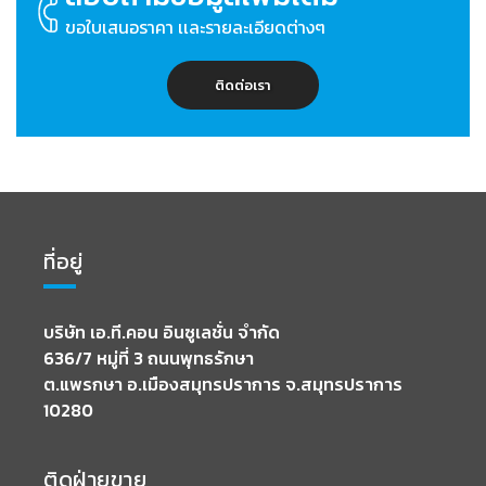
ขอใบเสนอราคา เเละรายละเอียดต่างๆ
ติดต่อเรา
ที่อยู่
บริษัท เอ.ที.คอน อินซูเลชั่น จำกัด
636/7 หมู่ที่ 3 ถนนพุทธรักษา
ต.แพรกษา อ.เมืองสมุทรปราการ จ.สมุทรปราการ
10280
ติดฝ่ายขาย