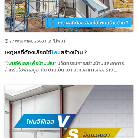
27 พฤษภาคม 2563 ( เอ.ที.โฟม )
เหตุผลที่ต้องเลือกใช้
โฟม
สร้างบ้าน ?
"โฟมอีพีเอส เพื่อบ้านเย็น"
นวัตกรรมการสร้างบ้านเเละอาคาร
สำหรับใช้พักอยู่อาศัย บ้านเย็น เบา ลดเวลาการก่อสร้าง ...