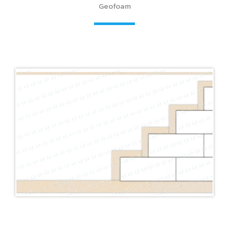
Geofoam